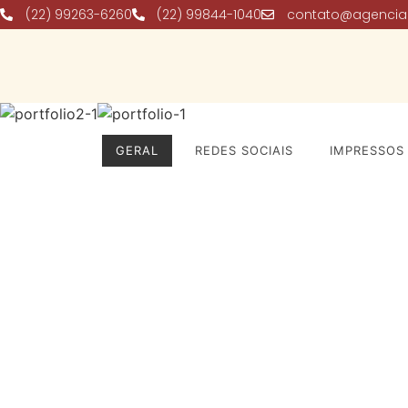
(22) 99263-6260
(22) 99844-1040
contato@agencia
GERAL
REDES SOCIAIS
IMPRESSOS